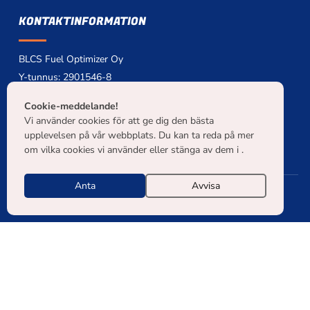
KONTAKTINFORMATION
BLCS Fuel Optimizer Oy
Y-tunnus: 2901546-8
myynti[at]blcs.fi
Cookie-meddelande!
+358 40 7159 319
Vi använder cookies för att ge dig den bästa
NCAGE: A0PUG
upplevelsen på vår webbplats. Du kan ta reda på mer
om vilka cookies vi använder eller stänga av dem i .
Anta
Avvisa
© COPYRIGHT 2026 BLCS KAIKKI OIKEUDET PIDÄTETÄÄN. |
TIETOSUOJASELOSTE