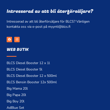
Intresserad av att bli återförsäljare?
Intresserad av att bli återförsäljare för BLCS? Vänligen
kontakta oss via e-post på myynti@blcs.fi
F
I
a
n
c
s
e
t
WEB BUTIK
b
a
o
g
o
r
k
a
m
BLCS Diesel Booster 12 x 1l
BLCS Diesel Booster 5l
BLCS Diesel Booster 12 x 500ml
BLCS Bensin Booster 12x 500ml
Big Mama 20l
Big Papa 20l
Big Boy 20l
AdBlue Set