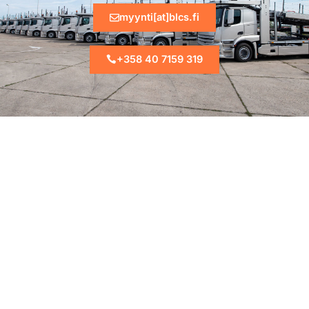
myynti[at]blcs.fi
+358 40 7159 319