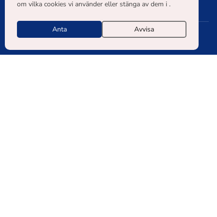
om vilka cookies vi använder eller stänga av dem i .
Anta
Avvisa
© COPYRIGHT 2026 BLCS KAIKKI OIKEUDET PIDÄTETÄÄN. |
TIETOSUOJASELOSTE