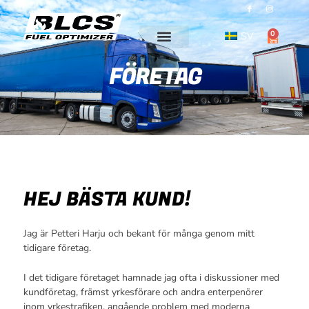
Hoppa
I
I
c
c
o
o
till
n
n
-
-
0
innehåll
SV
CART
f
i
a
n
c
s
e
t
FÖRETAG
b
a
o
g
o
r
k
a
m
-
1
HEJ BÄSTA KUND!
Jag är Petteri Harju och bekant för många genom mitt
tidigare företag.
I det tidigare företaget hamnade jag ofta i diskussioner med
kundföretag, främst yrkesförare och andra enterpenörer
inom yrkestrafiken, angående problem med moderna