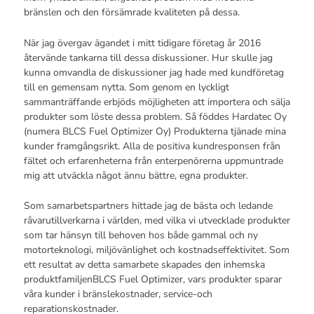
bränslen och den försämrade kvaliteten på dessa.
När jag övergav ägandet i mitt tidigare företag år 2016
återvände tankarna till dessa diskussioner. Hur skulle jag
kunna omvandla de diskussioner jag hade med kundföretag
till en gemensam nytta. Som genom en lyckligt
sammanträffande erbjöds möjligheten att importera och sälja
produkter som löste dessa problem. Så föddes Hardatec Oy
(numera BLCS Fuel Optimizer Oy) Produkterna tjänade mina
kunder framgångsrikt. Alla de positiva kundresponsen från
fältet och erfarenheterna från enterpenörerna uppmuntrade
mig att utväckla något ännu bättre, egna produkter.
Som samarbetspartners hittade jag de bästa och ledande
råvarutillverkarna i världen, med vilka vi utvecklade produkter
som tar hänsyn till behoven hos både gammal och ny
motorteknologi, miljövänlighet och kostnadseffektivitet. Som
ett resultat av detta samarbete skapades den inhemska
produktfamiljenBLCS Fuel Optimizer, vars produkter sparar
våra kunder i bränslekostnader, service-och
reparationskostnader.