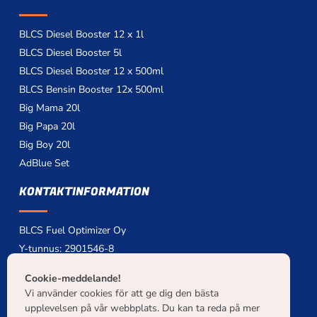
o
g
o
r
k
a
m
BLCS Diesel Booster 12 x 1l
BLCS Diesel Booster 5l
BLCS Diesel Booster 12 x 500ml
BLCS Bensin Booster 12x 500ml
Big Mama 20l
Big Papa 20l
Big Boy 20l
AdBlue Set
KONTAKTINFORMATION
BLCS Fuel Optimizer Oy
Y-tunnus: 2901546-8
myynti[at]blcs.fi
Cookie-meddelande!
+358 40 7159 319
Vi använder cookies för att ge dig den bästa
NCAGE: A0PUG
upplevelsen på vår webbplats. Du kan ta reda på mer