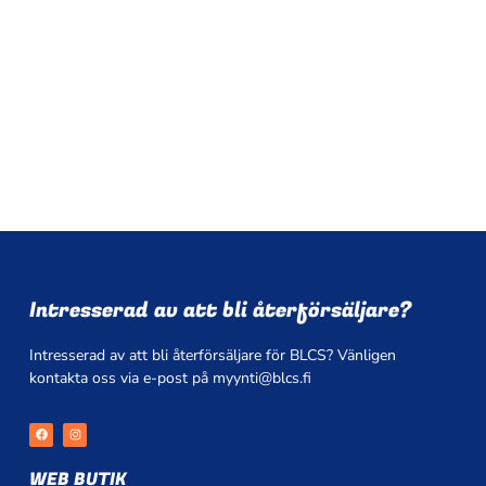
Intresserad av att bli återförsäljare?
Intresserad av att bli återförsäljare för BLCS? Vänligen
kontakta oss via e-post på myynti@blcs.fi
F
I
a
n
c
s
e
t
WEB BUTIK
b
a